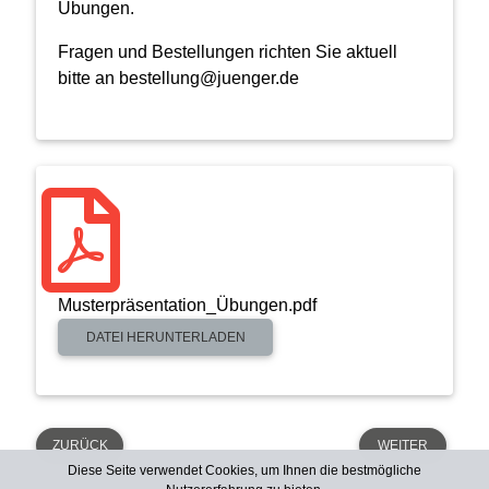
Übungen.
Fragen und Bestellungen richten Sie aktuell
bitte an bestellung@juenger.de
Musterpräsentation_Übungen.pdf
DATEI HERUNTERLADEN
ZURÜCK
WEITER
Diese Seite verwendet Cookies, um Ihnen die bestmögliche
Diese Seite verwendet Cookies, um Ihnen die bestmögliche