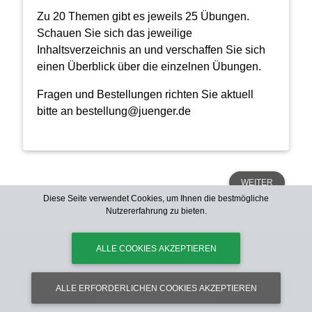
Zu 20 Themen gibt es jeweils 25 Übungen.
Schauen Sie sich das jeweilige
Inhaltsverzeichnis an und verschaffen Sie sich
einen Überblick über die einzelnen Übungen.
Fragen und Bestellungen richten Sie aktuell
bitte an
bestellung@juenger.de
WEITER
Diese Seite verwendet Cookies, um Ihnen die bestmögliche
Diese Seite verwendet Cookies, um Ihnen die bestmögliche
Nutzererfahrung zu bieten.
Nutzererfahrung zu bieten.
ALLE COOKIES AKZEPTIEREN
ALLE COOKIES AKZEPTIEREN
gabal-ecampus.de
© 2026 | Copyright:
| Alle Rechte vorbehalten. |
Impressum
Datenschutzhinweise
Allgemeine
|
|
ALLE ERFORDERLICHEN COOKIES AKZEPTIEREN
ALLE ERFORDERLICHEN COOKIES AKZEPTIEREN
Geschäftsbedingungen