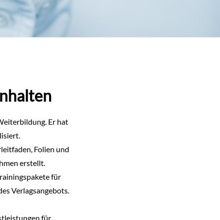
inhalten
eiterbildung. Er hat
siert.
eitfaden, Folien und
men erstellt.
Trainingspakete für
des Verlagsangebots.
leistungen für