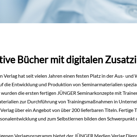
tive Bücher mit digitalen Zusatz
erlag hat seit vielen Jahren einen festen Platz in der Aus- und W
auf die Entwicklung und Produktion von Seminarmaterialien speziali
e wurden die ersten fertigen JÜNGER Seminarkonzepte mit Trainerl
aterialien zur Durchführung von Trainingsmaßnahmen in Unterneh
Verlag über ein Angebot von über 200 lieferbaren Titeln. Fertige 
ersonalentwicklung und zum Selbstlernen bilden den Schwerpunkt 
igenen Verlagsprogramm bietet der JÜNGER Medien Verlag Dienst